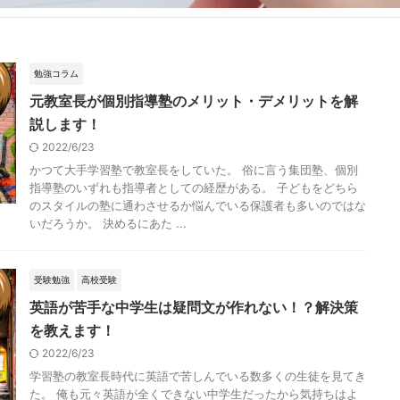
勉強コラム
元教室長が個別指導塾のメリット・デメリットを解
説します！
2022/6/23
かつて大手学習塾で教室長をしていた。 俗に言う集団塾、個別
指導塾のいずれも指導者としての経歴がある。 子どもをどちら
のスタイルの塾に通わさせるか悩んでいる保護者も多いのではな
いだろうか。 決めるにあた ...
受験勉強
高校受験
英語が苦手な中学生は疑問文が作れない！？解決策
を教えます！
2022/6/23
学習塾の教室長時代に英語で苦しんでいる数多くの生徒を見てき
た。 俺も元々英語が全くできない中学生だったから気持ちはよ