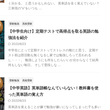
く分かる。 と思うかもしれない。 英単語を全く覚えていない？
三単現の”s”をいつも ...
受験勉強
高校受験
【中学生向け】定期テストで高得点を取る英語の勉
強法を紹介
2022/6/23
中学生にとって定期テストってストレスの種だと思う。 定期テ
スト前は部活動も無くなるし家では勉強しろって言われる
し・・・。 勉強しようにも何をしたらいいか分からなくて結局
何もしない毎日。 そして普段しな ...
受験勉強
高校受験
【中学英語】英単語帳なんていらない！教科書を使
った英単語の覚え方
2022/6/23
英単語を覚えることが嫌で勉強が嫌いになってしまった子も多い