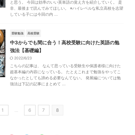
と思う。 今回は効率のいい英単語の覚え方を紹介していく。 是
非、最後まで読んでみてほしい。 ※ハイレベルな私立高校を志望
している子には今回の内 ...
受験勉強
高校受験
中3からでも間に合う！高校受験に向けた英語の勉
強法【基礎編】
2022/6/23
こちらの記事は、 なんて思っている受験生や保護者様に向けた
超基本編の内容になっている。 たとえこれまで勉強をやってこ
なかったとしても諦める必要なんてない。 発展編については勉
強法は下記の記事にまとめて ...
1
…
6
7
8