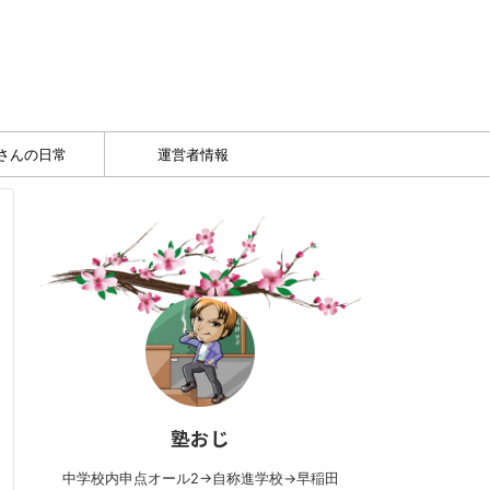
さんの日常
運営者情報
塾おじ
中学校内申点オール2→自称進学校→早稲田