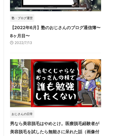
塾・ブログ運営
【2022年6月】塾のおじさんのブログ通信簿〜
8ヶ月目〜
2022/7/13
おじさんの日常
男なら美容脱毛はやめとけ。医療脱毛経験者が
美容脱毛を試したら無能さに呆れた話（画像付