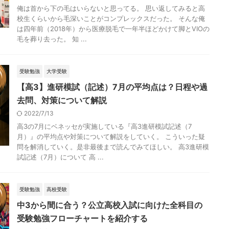
俺は首から下の毛はいらないと思ってる。 思い返してみると高
校生くらいから毛深いことがコンプレックスだった。 そんな俺
は四年前（2018年）から医療脱毛で一年半ほどかけて脚とVIOの
毛を葬り去った。 知 ...
受験勉強
大学受験
【高3】進研模試（記述）7月の平均点は？日程や過
去問、対策について解説
2022/7/13
高3の7月にベネッセが実施している『高3進研模試記述（7
月）』の平均点や対策について解説をしていく。 こういった疑
問を解消していく。是非最後まで読んでみてほしい。 高3進研模
試記述（7月）について 高 ...
受験勉強
高校受験
中3から間に合う？公立高校入試に向けた全科目の
受験勉強フローチャートを紹介する