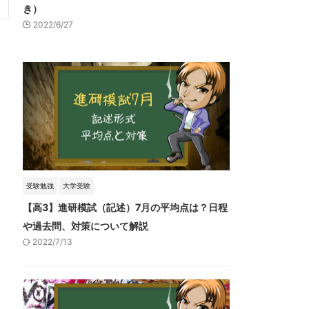
き）
2022/6/27
受験勉強
大学受験
【高3】進研模試（記述）7月の平均点は？日程
や過去問、対策について解説
2022/7/13