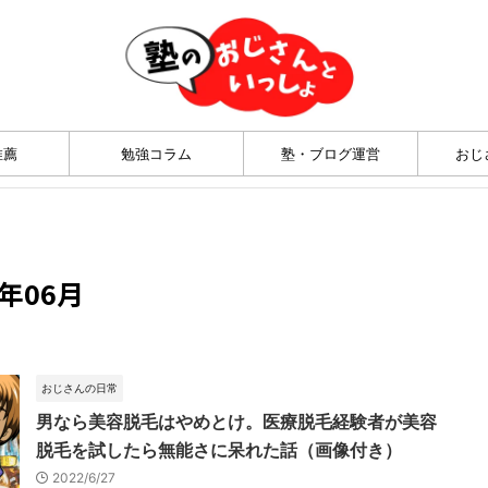
推薦
勉強コラム
塾・ブログ運営
おじ
年06月
おじさんの日常
男なら美容脱毛はやめとけ。医療脱毛経験者が美容
脱毛を試したら無能さに呆れた話（画像付き）
2022/6/27