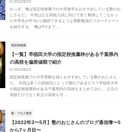
2022/6/23
おっす。俺は指定校推薦での大学進学をおすすめしている塾のお
じさんだ。 今回は公立高校入試に向けて全く勉強してこなかっ
た中学生が中3から挽回できるような受験勉強のフローチャート
を紹介する。 俺は中2まで ...
指定校推薦
【一覧】早稲田大学の指定校推薦枠がある千葉県内
の高校を偏差値順で紹介
2022/6/23
指定校推薦での大学受験を強くおすすめしている塾のおじさん
だ。 今回は多くの高校生にとって憧れであるだろう早稲田大学
の指定校推薦枠がある千葉県内の高校をまとめてみた。 公立の
高校だけでなく私立の高校も可 ...
塾・ブログ運営
【2022年3〜5月】塾のおじさんのブログ通信簿〜5
から7ヶ月目〜