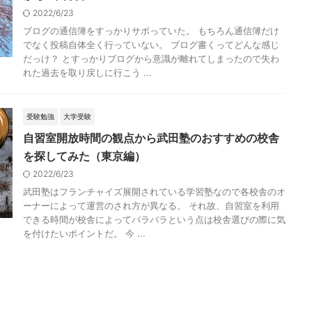
2022/6/23
ブログの通信簿をすっかりサボっていた。 もちろん通信簿だけ
でなく投稿自体全く行っていない。 ブログ書くってどんな感じ
だっけ？ とすっかりブログから意識が離れてしまったので失わ
れた過去を取り戻しに行こう ...
受験勉強
大学受験
自習室開放時間の観点から武田塾のおすすめの校舎
を探してみた（東京編）
2022/6/23
武田塾はフランチャイズ展開されている学習塾なので各校舎のオ
ーナーによって運営のされ方が異なる。 それ故、自習室を利用
できる時間が校舎によってバラバラという点は校舎選びの際に気
を付けたいポイントだ。 今 ...