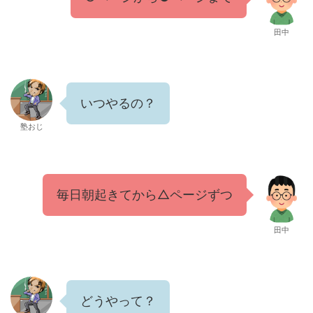
田中
いつやるの？
塾おじ
毎日朝起きてから△ページずつ
田中
どうやって？