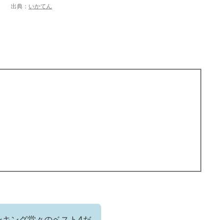
出典：
いかてん
ンキング堂々のベスト4だ