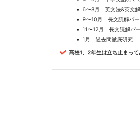
6〜8月 英文法&英文
9〜10月 長文読解パー
11〜12月 長文読解パ
1月 過去問徹底研究
高校1、2年生は立ち止まっ