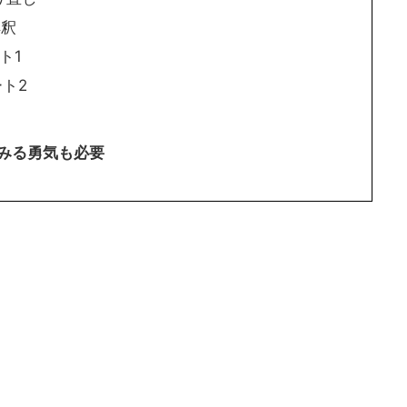
解釈
ト1
ート2
てみる勇気も必要