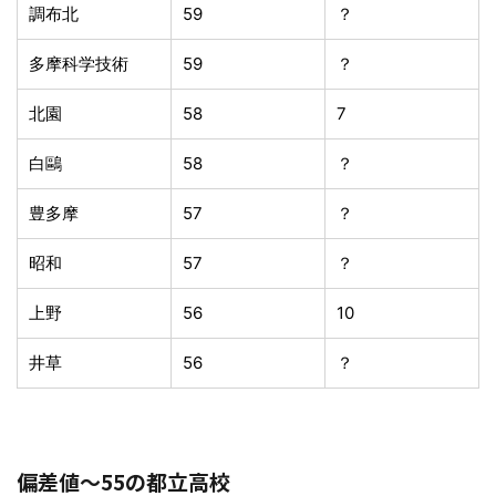
調布北
59
？
多摩科学技術
59
？
北園
58
7
白鷗
58
？
豊多摩
57
？
昭和
57
？
上野
56
10
井草
56
？
偏差値〜55の都立高校