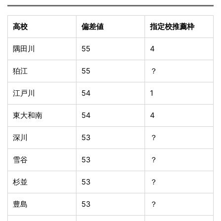
高校
偏差値
指定校推薦枠
隅田川
55
4
狛江
55
？
江戸川
54
1
東大和南
54
4
深川
53
？
雪谷
53
？
杉並
53
？
豊島
53
？