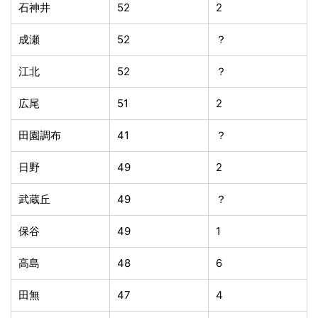
石神井
52
2
成瀬
52
？
江北
52
？
広尾
51
2
田園調布
41
？
日野
49
2
武蔵丘
49
？
保谷
49
1
高島
48
6
田無
47
4