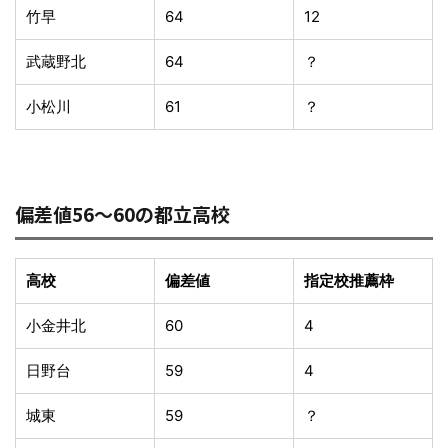
竹早
64
12
武蔵野北
64
？
小松川
61
？
偏差値56〜60の都立高校
高校
偏差値
指定校推薦枠
小金井北
60
4
日野台
59
4
城東
59
？