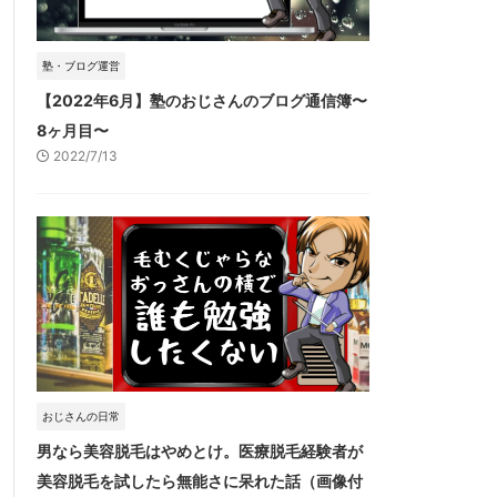
塾・ブログ運営
【2022年6月】塾のおじさんのブログ通信簿〜
8ヶ月目〜
2022/7/13
おじさんの日常
男なら美容脱毛はやめとけ。医療脱毛経験者が
美容脱毛を試したら無能さに呆れた話（画像付