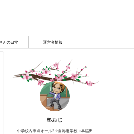
さんの日常
運営者情報
塾おじ
中学校内申点オール2→自称進学校→早稲田