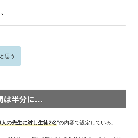
い
と思う
は半分に...
1人の先生に対し生徒2名
”の内容で設定している。