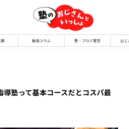
推薦
勉強コラム
塾・ブログ運営
おじ
指導塾って基本コースだとコスパ最