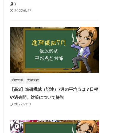
き）
2022/6/27
受験勉強
大学受験
【高3】進研模試（記述）7月の平均点は？日程
や過去問、対策について解説
2022/7/13