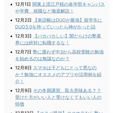
12月1日
関東上流江戸桜の各学部キャンパス
や学費、就職など徹底解説！
12月2日
【単語帳はDUOが最強】留学先に
DUO3.0を持っていったら神がかった話
12月3日
【バカバカしい】闇だらけの塾業
界には絶対に転職するな！
12月7日
塾に通わず中3から高校受験の勉強
を始めるのは無謀なのか？
12月8日
スマホは子どもにとって悪なの
か？勉強にオススメのアプリや活用例を紹
介！
12月9日
その冬期講習、取る意味ある？？
受けた方がいい人と受けなくてもいい人の
特徴