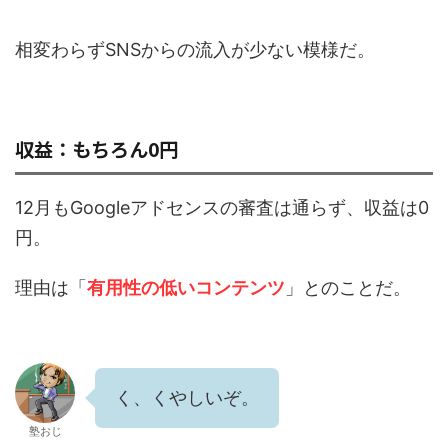
相変わらず
SNS
からの流入が少ない模様だ。
収益：もちろん0円
12
月も
Google
アドセンスの審査は通らず、収益は
0
円。
理由は「
有用性の低いコンテンツ
」とのことだ。
く、くやしいぞ。
塾おじ