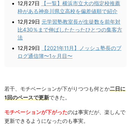
12月27日
【一覧】横浜市立大の指定校推薦
枠がある神奈川県立高校を偏差値順で紹介
12月29日
元学習塾教室長が生徒数を前年対
比430％まで伸ばしたたったひとつの集客方
法
12月29日
【2021年11月】ノッシュ塾長のブ
ログ通信簿〜1ヶ月目〜
若干、モチベーションが下がりつつも何とか
二日に
1回のペースで更新
できた。
モチベーションが下がった
のは事実だが、楽しんで
更新できるようになったのも事実。