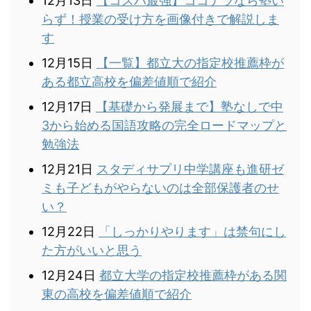
12月13日
【コスパ最強】ココナラなら塾い
らず！授業の受け方を画像付きで解説しま
す
12月15日
【一覧】都立大の指定校推薦枠が
ある都立高校を偏差値順で紹介
12月17日
【基礎から発展まで】塾なしで中
3から始める国語攻略の完全ロードマップと
勉強法
12月21日
スタディサプリ中学講座も進研ゼ
ミも子どもがやらないのは全部保護者のせ
い？
12月22日
「しっかりやります」は禁句にし
た方がいいと思う
12月24日
都立大学の指定校推薦枠がある関
東の高校を偏差値順で紹介